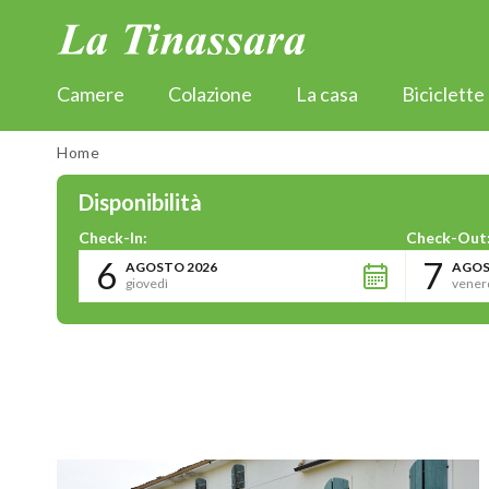
La Tinassara
Camere
Colazione
La casa
Biciclette
Home
Disponibilità
Check-In:
Check-Out
6
7
AGOSTO 2026
AGOS
giovedì
vener